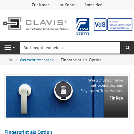
Zur Kasse
Ihr Konto
Anmelden
Su
Navigation
Startseite
Wertschutzschrank
Fingerprint als Option
Fingerprint als Option