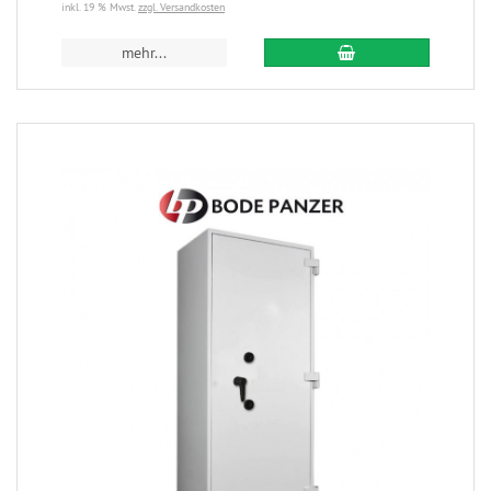
inkl. 19 % Mwst.
zzgl. Versandkosten
mehr...