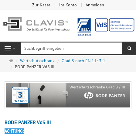
Zur Kasse
Ihr Konto
Anmelden
Su
Navigation
Startseite
Wertschutzschrank
Grad 3 nach EN 1143-1
BODE PANZER VdS III
BODE PANZER VdS III
ACHTUNG: