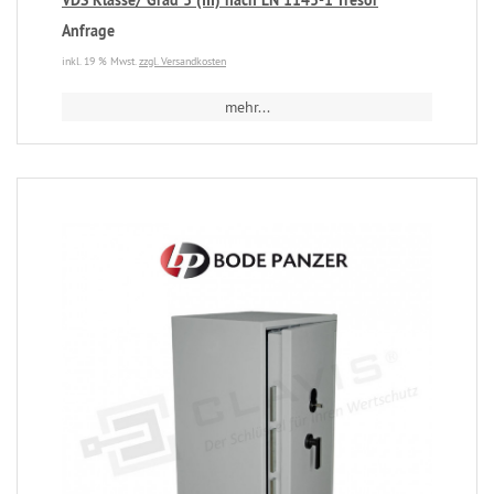
VDS Klasse/ Grad 3 (III) nach EN 1143-1 Tresor
Anfrage
inkl. 19 % Mwst.
zzgl. Versandkosten
mehr...