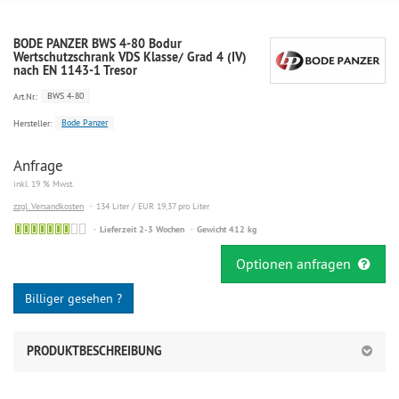
BODE PANZER BWS 4-80 Bodur
Wertschutzschrank VDS Klasse/ Grad 4 (IV)
nach EN 1143-1 Tresor
BWS 4-80
Art.Nr.:
Bode Panzer
Hersteller:
Anfrage
inkl. 19 % Mwst.
zzgl. Versandkosten
134 Liter / EUR 19,37 pro Liter
Lieferzeit 2-3 Wochen
Gewicht 412 kg
Optionen anfragen
Billiger gesehen ?
PRODUKTBESCHREIBUNG